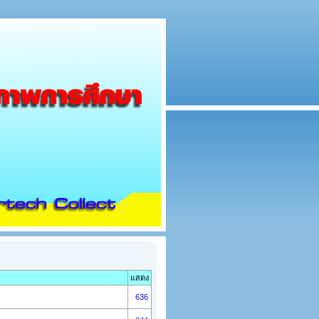
แสดง
636